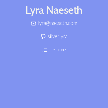
Lyra Naeseth
lyra@naeseth.com
silverlyra
resume